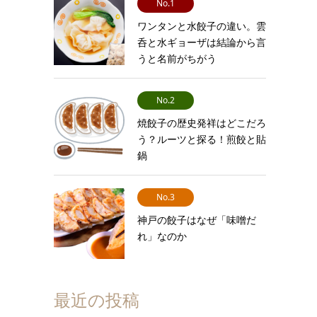
No.1
ワンタンと水餃子の違い。雲
呑と水ギョーザは結論から言
うと名前がちがう
No.2
焼餃子の歴史発祥はどこだろ
う？ルーツと探る！煎餃と貼
鍋
No.3
神戸の餃子はなぜ「味噌だ
れ」なのか
最近の投稿