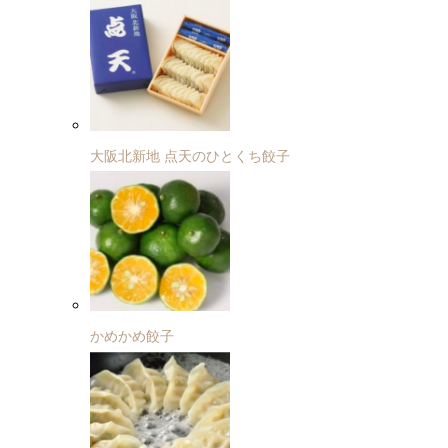
大阪北新地 点天のひとくち餃子
かめかめ餃子