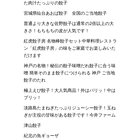
た肉汁たっぷりの餃子
宮城県仙台あおば餃子 全国のご当地餃子
普通より大きな佐野餃子は通常の2倍以上の大
きさ！もちもちの皮が人気です！
紅虎餃子房 名物棒餃子セット中華料理レストラ
ン「紅虎餃子房」の味をご家庭でお楽しみいた
だけます
神戸の名物！秘伝の餃子味噌だれ餃子に合う味
噌 簡単そのまま餃子につけられる 神戸 ご当地
餃子のたれ
極上えび餃子！大人気商品！外はパリッ！中は
プリッ！
淡路島たまねぎたっぷりジューシー餃子！玉ね
ぎが主役の甘味がある餃子です！今井ファーム
津山餃子
紀北の魚ギョーザ