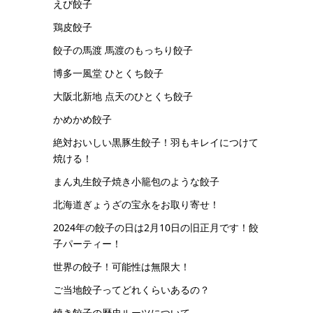
えび餃子
鶏皮餃子
餃子の馬渡 馬渡のもっちり餃子
博多一風堂 ひとくち餃子
大阪北新地 点天のひとくち餃子
かめかめ餃子
絶対おいしい黒豚生餃子！羽もキレイにつけて
焼ける！
まん丸生餃子焼き小籠包のような餃子
北海道ぎょうざの宝永をお取り寄せ！
2024年の餃子の日は2月10日の旧正月です！餃
子パーティー！
世界の餃子！可能性は無限大！
ご当地餃子ってどれくらいあるの？
焼き餃子の歴史ルーツについて