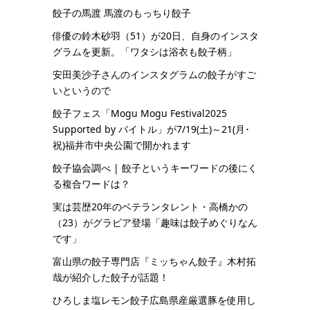
餃子の馬渡 馬渡のもっちり餃子
俳優の鈴木砂羽（51）が20日、自身のインスタ
グラムを更新。「ワタシは浴衣も餃子柄」
安田美沙子さんのインスタグラムの餃子がすご
いというので
餃子フェス「Mogu Mogu Festival2025
Supported by バイトル」が7/19(土)～21(月･
祝)福井市中央公園で開かれます
餃子協会調べ | 餃子というキーワードの後にく
る複合ワードは？
実は芸歴20年のベテランタレント・高橋かの
（23）がグラビア登場「趣味は餃子めぐりなん
です」
富山県の餃子専門店『ミッちゃん餃子』木村拓
哉が紹介した餃子が話題！
ひろしま塩レモン餃子広島県産厳選豚を使用し