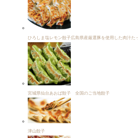
ひろしま塩レモン餃子広島県産厳選豚を使用した肉汁た
宮城県仙台あおば餃子 全国のご当地餃子
津山餃子