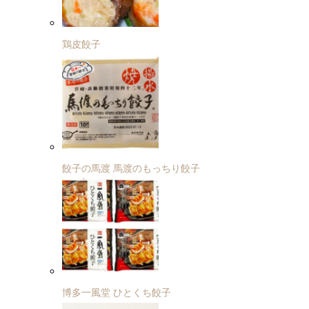
鶏皮餃子
餃子の馬渡 馬渡のもっちり餃子
博多一風堂 ひとくち餃子