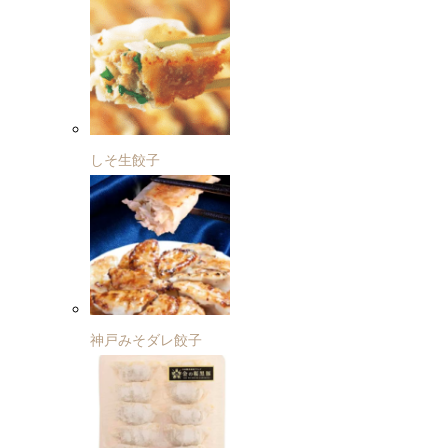
しそ生餃子
神戸みそダレ餃子