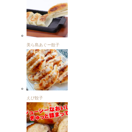
美ら島あぐー餃子
えび餃子