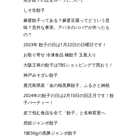
しそ生餃子
麻婆餃子ってある？麻婆豆腐ってどういう意
味？意外な事実。アバタのババアが作ったも
の？
2023年 餃子の日は1月22日の日曜日です！
お取り寄せ 冷凍食品 極餃子 玉葱入り
大阪王将の餃子はTBSショッピングで買おう！
神戸みそダレ餃子
鹿児島県産「金の桜黒豚餃子」ふるさと納税
2024年の餃子の日は2月10日の旧正月です！餃
子パーティー！
皮で包む食品を全て「餃子」と名称変更へ
房総ジャンボ餃子
1個50gの黒豚ジャンボ餃子