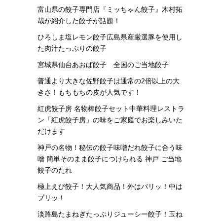
富山県の餃子専門店『ミッちゃん餃子』木村拓
哉が紹介した餃子が話題！
ひろしま塩レモン餃子広島県産厳選豚を使用し
た肉汁たっぷりの餃子
宮城県仙台あおば餃子 全国のご当地餃子
普通より大きな佐野餃子は通常の2倍以上の大
きさ！もちもちの皮が人気です！
紅虎餃子房 名物棒餃子セット中華料理レストラ
ン「紅虎餃子房」の味をご家庭でお楽しみいた
だけます
神戸の名物！秘伝の餃子味噌だれ餃子に合う味
噌 簡単そのまま餃子につけられる 神戸 ご当地
餃子のたれ
極上えび餃子！大人気商品！外はパリッ！中は
プリッ！
淡路島たまねぎたっぷりジューシー餃子！玉ね