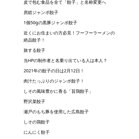
皮で包む食品を全て「餃子」と名称変更へ
房総ジャンボ餃子
1個50gの黒豚ジャンボ餃子
近くにお住まいの方必見！フーフーラーメンの
絶品餃子！
旅する餃子
当HPの制作者と名乗り出ている人は本人？
2021年の餃子の日は2月12日！
肉汁たっぷりのジャンボ餃子！
しその風味豊かに香る「旨鶏餃子」
野沢菜餃子
瀬戸のもち豚を使用した広島餃子
しその鶏餃子
にんにく餃子