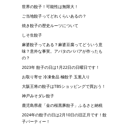
世界の餃子！可能性は無限大！
ご当地餃子ってどれくらいあるの？
焼き餃子の歴史ルーツについて
しそ生餃子
麻婆餃子ってある？麻婆豆腐ってどういう意
味？意外な事実。アバタのババアが作ったも
の？
2023年 餃子の日は1月22日の日曜日です！
お取り寄せ 冷凍食品 極餃子 玉葱入り
大阪王将の餃子はTBSショッピングで買おう！
神戸みそダレ餃子
鹿児島県産「金の桜黒豚餃子」ふるさと納税
2024年の餃子の日は2月10日の旧正月です！餃
子パーティー！