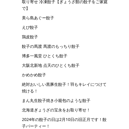
取り寄せ 冷凍餃子【ぎょうざ館の餃子をご家庭
で】
美ら島あぐー餃子
えび餃子
鶏皮餃子
餃子の馬渡 馬渡のもっちり餃子
博多一風堂 ひとくち餃子
大阪北新地 点天のひとくち餃子
かめかめ餃子
絶対おいしい黒豚生餃子！羽もキレイにつけて
焼ける！
まん丸生餃子焼き小籠包のような餃子
北海道ぎょうざの宝永をお取り寄せ！
2024年の餃子の日は2月10日の旧正月です！餃
子パーティー！