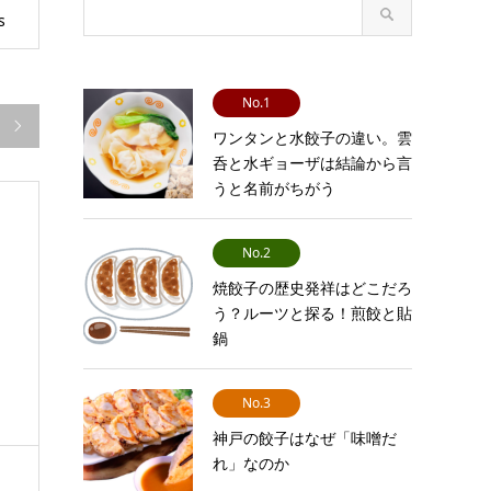
s
No.1

ワンタンと水餃子の違い。雲
呑と水ギョーザは結論から言
うと名前がちがう
No.2
焼餃子の歴史発祥はどこだろ
う？ルーツと探る！煎餃と貼
鍋
No.3
神戸の餃子はなぜ「味噌だ
れ」なのか