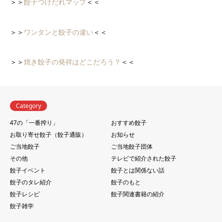
＞＞
餃子つけだれマップ
＜＜
＞＞
ワンタンと餃子の違い
＜＜
＞＞
焼き餃子の発祥はどこだろう？
＜＜
Category
47の「一番搾り」
おすすめ餃子
お取り寄せ餃子（餃子通販）
お知らせ
ご当地餃子
ご当地餃子団体
その他
テレビで紹介された餃子
餃子イベント
餃子とは関係ない話
餃子のタレ紹介
餃子のもと
餃子レシピ
餃子関連書籍の紹介
餃子雑学