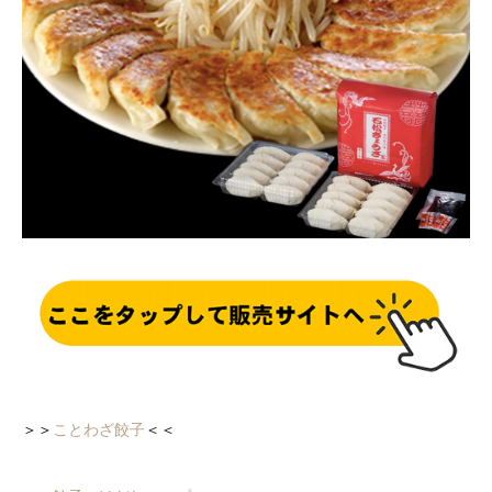
＞＞
ことわざ餃子
＜＜