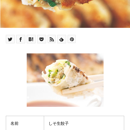
名前
しそ生餃子