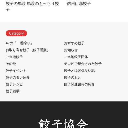
餃子の馬渡 馬渡のもっちり餃
信州伊那餃子
子
Category
47の「一番搾り」
おすすめ餃子
お取り寄せ餃子（餃子通販）
お知らせ
ご当地餃子
ご当地餃子団体
その他
テレビで紹介された餃子
餃子イベント
餃子とは関係ない話
餃子のタレ紹介
餃子のもと
餃子レシピ
餃子関連書籍の紹介
餃子雑学