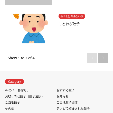
餃子とは関係ない話
ことわざ餃子
Show 1 to 2 of 4


Category
47の「一番搾り」
おすすめ餃子
お取り寄せ餃子（餃子通販）
お知らせ
ご当地餃子
ご当地餃子団体
その他
テレビで紹介された餃子