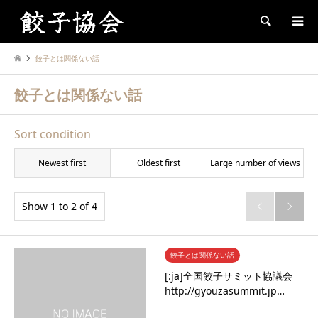
Search
餃子とは関係ない話
餃子とは関係ない話
Sort condition
Newest first
Oldest first
Large number of views
Show 1 to 2 of 4


餃子とは関係ない話
[:ja]全国餃子サミット協議会
http://gyouzasummit.jp…