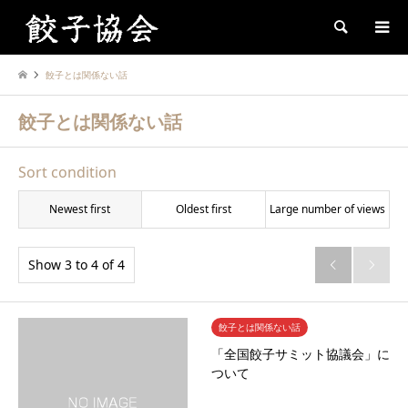
Search
餃子とは関係ない話
餃子とは関係ない話
Sort condition
Newest first
Oldest first
Large number of views
Show 3 to 4 of 4


餃子とは関係ない話
「全国餃子サミット協議会」に
ついて