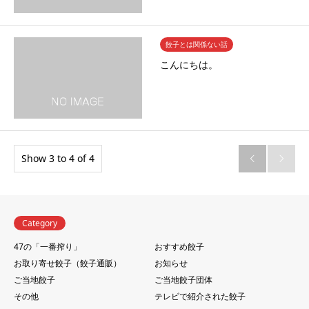
餃子とは関係ない話
こんにちは。
Show 3 to 4 of 4


Category
47の「一番搾り」
おすすめ餃子
お取り寄せ餃子（餃子通販）
お知らせ
ご当地餃子
ご当地餃子団体
その他
テレビで紹介された餃子