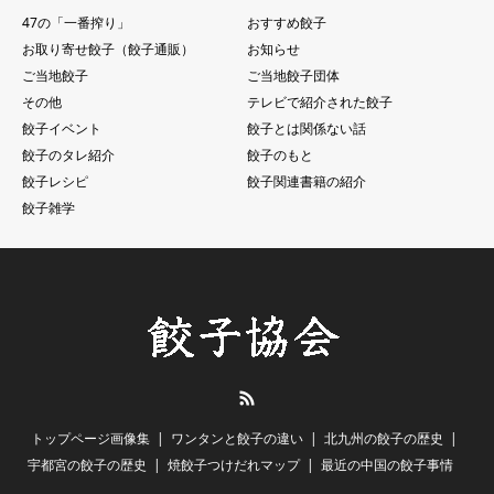
47の「一番搾り」
おすすめ餃子
お取り寄せ餃子（餃子通販）
お知らせ
ご当地餃子
ご当地餃子団体
その他
テレビで紹介された餃子
餃子イベント
餃子とは関係ない話
餃子のタレ紹介
餃子のもと
餃子レシピ
餃子関連書籍の紹介
餃子雑学
RSS
トップページ画像集
ワンタンと餃子の違い
北九州の餃子の歴史
宇都宮の餃子の歴史
焼餃子つけだれマップ
最近の中国の餃子事情