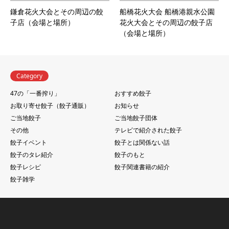
鎌倉花火大会とその周辺の餃
船橋花火大会 船橋港親水公園
子店（会場と場所）
花火大会とその周辺の餃子店
（会場と場所）
Category
47の「一番搾り」
おすすめ餃子
お取り寄せ餃子（餃子通販）
お知らせ
ご当地餃子
ご当地餃子団体
その他
テレビで紹介された餃子
餃子イベント
餃子とは関係ない話
餃子のタレ紹介
餃子のもと
餃子レシピ
餃子関連書籍の紹介
餃子雑学