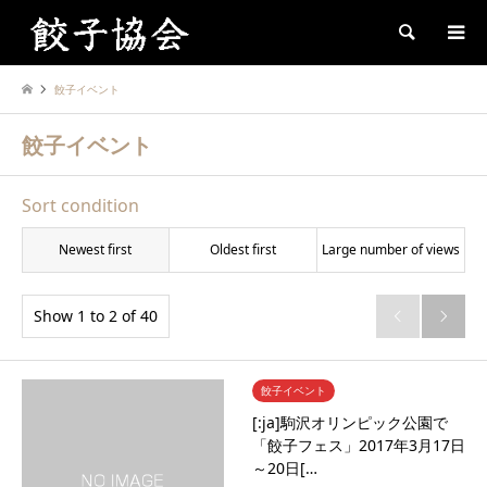
Search
餃子イベント
餃子イベント
Sort condition
Newest first
Oldest first
Large number of views
Show 1 to 2 of 40


餃子イベント
[:ja]駒沢オリンピック公園で
「餃子フェス」2017年3月17日
～20日[…