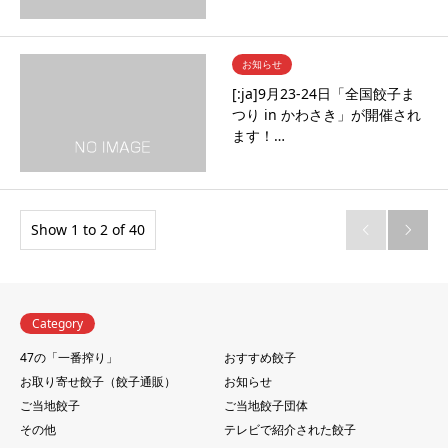
お知らせ
[:ja]9月23-24日「全国餃子ま
つり in かわさき」が開催され
ます！…
Show 1 to 2 of 40


Category
47の「一番搾り」
おすすめ餃子
お取り寄せ餃子（餃子通販）
お知らせ
ご当地餃子
ご当地餃子団体
その他
テレビで紹介された餃子