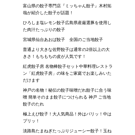
富山県の餃子専門店『ミッちゃん餃子』木村拓
哉が紹介した餃子が話題！
ひろしま塩レモン餃子広島県産厳選豚を使用し
た肉汁たっぷりの餃子
宮城県仙台あおば餃子 全国のご当地餃子
普通より大きな佐野餃子は通常の2倍以上の大
きさ！もちもちの皮が人気です！
紅虎餃子房 名物棒餃子セット中華料理レストラ
ン「紅虎餃子房」の味をご家庭でお楽しみいた
だけます
神戸の名物！秘伝の餃子味噌だれ餃子に合う味
噌 簡単そのまま餃子につけられる 神戸 ご当地
餃子のたれ
極上えび餃子！大人気商品！外はパリッ！中は
プリッ！
淡路島たまねぎたっぷりジューシー餃子！玉ね