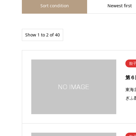
Sort condition
Newest first
Show 1 to 2 of 40
餃
第６
東海
ぎふ