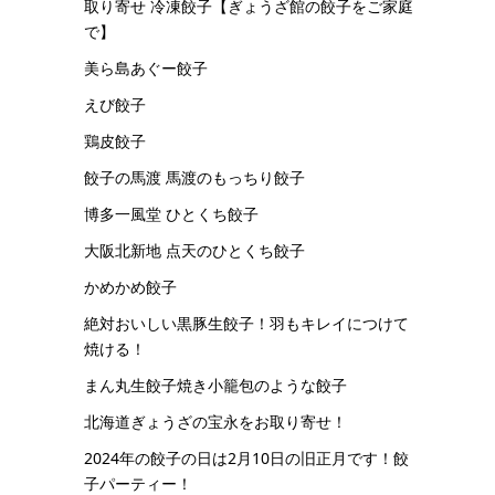
取り寄せ 冷凍餃子【ぎょうざ館の餃子をご家庭
で】
美ら島あぐー餃子
えび餃子
鶏皮餃子
餃子の馬渡 馬渡のもっちり餃子
博多一風堂 ひとくち餃子
大阪北新地 点天のひとくち餃子
かめかめ餃子
絶対おいしい黒豚生餃子！羽もキレイにつけて
焼ける！
まん丸生餃子焼き小籠包のような餃子
北海道ぎょうざの宝永をお取り寄せ！
2024年の餃子の日は2月10日の旧正月です！餃
子パーティー！