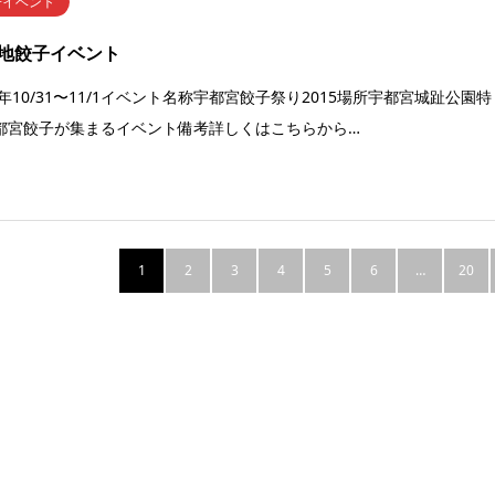
子イベント
地餃子イベント
5年10/31〜11/1イベント名称宇都宮餃子祭り2015場所宇都宮城趾公園特
都宮餃子が集まるイベント備考詳しくはこちらから…
1
2
3
4
5
6
…
20