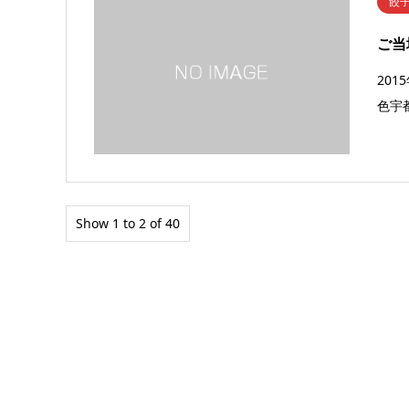
餃
ご当
201
色宇
Show 1 to 2 of 40