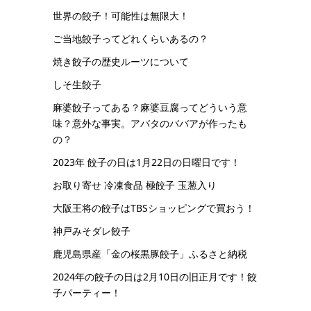
世界の餃子！可能性は無限大！
ご当地餃子ってどれくらいあるの？
焼き餃子の歴史ルーツについて
しそ生餃子
麻婆餃子ってある？麻婆豆腐ってどういう意
味？意外な事実。アバタのババアが作ったも
の？
2023年 餃子の日は1月22日の日曜日です！
お取り寄せ 冷凍食品 極餃子 玉葱入り
大阪王将の餃子はTBSショッピングで買おう！
神戸みそダレ餃子
鹿児島県産「金の桜黒豚餃子」ふるさと納税
2024年の餃子の日は2月10日の旧正月です！餃
子パーティー！