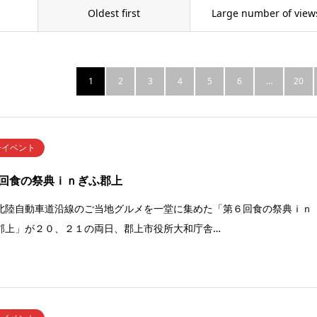
Oldest first
Large number of view
1
2
3
4
5
6
…
20
子イベント
回食の祭典ｉｎぎふ郡上
北陸自動車道沿線のご当地グルメを一堂に集めた「第６回食の祭典ｉｎ
郡上」が２０、２１の両日、郡上市役所大和庁舎…