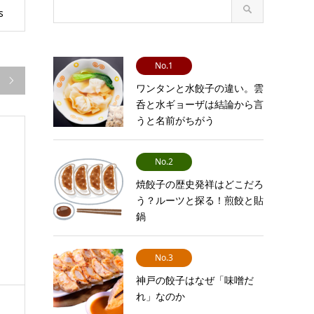
s
No.1

ワンタンと水餃子の違い。雲
呑と水ギョーザは結論から言
うと名前がちがう
No.2
焼餃子の歴史発祥はどこだろ
う？ルーツと探る！煎餃と貼
鍋
No.3
神戸の餃子はなぜ「味噌だ
れ」なのか