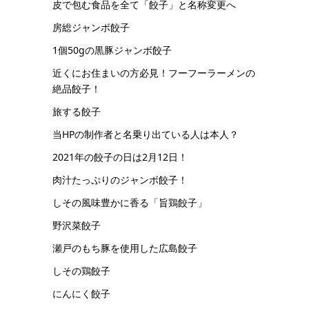
皮で包む食品を全て「餃子」と名称変更へ
房総ジャンボ餃子
1個50gの黒豚ジャンボ餃子
近くにお住まいの方必見！フーフーラーメンの
絶品餃子！
旅する餃子
当HPの制作者と名乗り出ている人は本人？
2021年の餃子の日は2月12日！
肉汁たっぷりのジャンボ餃子！
しその風味豊かに香る「旨鶏餃子」
野沢菜餃子
瀬戸のもち豚を使用した広島餃子
しその鶏餃子
にんにく餃子