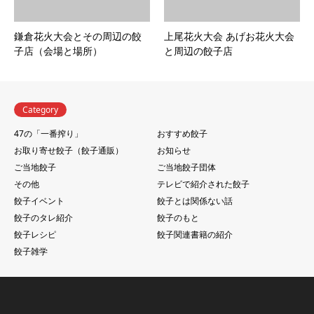
鎌倉花火大会とその周辺の餃
上尾花火大会 あげお花火大会
子店（会場と場所）
と周辺の餃子店
Category
47の「一番搾り」
おすすめ餃子
お取り寄せ餃子（餃子通販）
お知らせ
ご当地餃子
ご当地餃子団体
その他
テレビで紹介された餃子
餃子イベント
餃子とは関係ない話
餃子のタレ紹介
餃子のもと
餃子レシピ
餃子関連書籍の紹介
餃子雑学