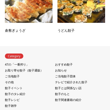
倉敷ぎょうざ
うどん餃子
Category
47の「一番搾り」
おすすめ餃子
お取り寄せ餃子（餃子通販）
お知らせ
ご当地餃子
ご当地餃子団体
その他
テレビで紹介された餃子
餃子イベント
餃子とは関係ない話
餃子のタレ紹介
餃子のもと
餃子レシピ
餃子関連書籍の紹介
餃子雑学