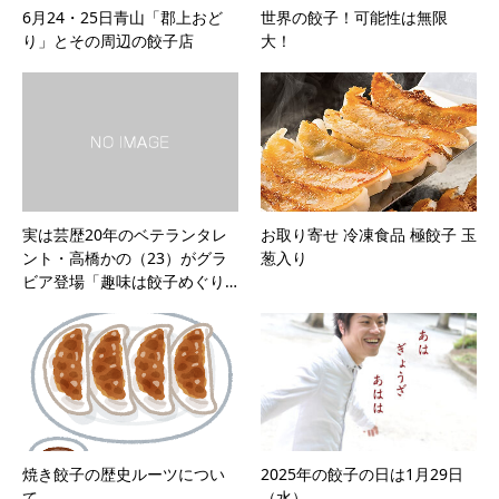
6月24・25日青山「郡上おど
世界の餃子！可能性は無限
り」とその周辺の餃子店
大！
実は芸歴20年のベテランタレ
お取り寄せ 冷凍食品 極餃子 玉
ント・高橋かの（23）がグラ
葱入り
ビア登場「趣味は餃子めぐり…
焼き餃子の歴史ルーツについ
2025年の餃子の日は1月29日
て
（水）