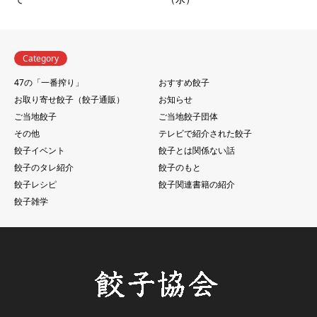
Category
47の「一番搾り」
おすすめ餃子
お取り寄せ餃子（餃子通販）
お知らせ
ご当地餃子
ご当地餃子団体
その他
テレビで紹介された餃子
餃子イベント
餃子とは関係ない話
餃子のタレ紹介
餃子のもと
餃子レシピ
餃子関連書籍の紹介
餃子雑学