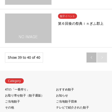
餃子イベント
第６回食の祭典ｉｎぎふ郡上
Show 39 to 40 of 40


Category
47の「一番搾り」
おすすめ餃子
お取り寄せ餃子（餃子通販）
お知らせ
ご当地餃子
ご当地餃子団体
その他
テレビで紹介された餃子