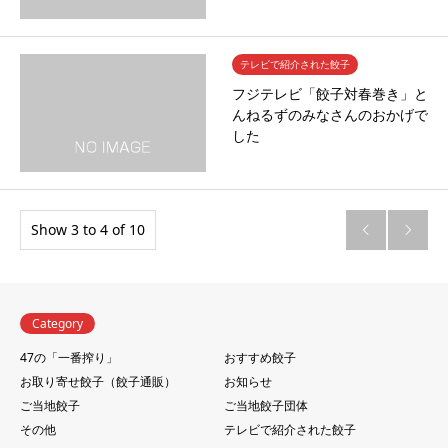
テレビで紹介された餃子
フジテレビ「餃子対春巻き」と
んねるずのみなさんのおかげで
した
Show 3 to 4 of 10


Category
47の「一番搾り」
おすすめ餃子
お取り寄せ餃子（餃子通販）
お知らせ
ご当地餃子
ご当地餃子団体
その他
テレビで紹介された餃子