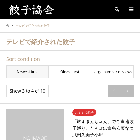
Search
テレビで紹介された餃子
テレビで紹介された餃子
Sort condition
Newest first
Oldest first
Large number of views
Show 3 to 4 of 10


おすすめ餃子
「旅ずきんちゃん」でご当地餃
子巡り。たんぽぽ白鳥安藤なつ
武田久美子小峠