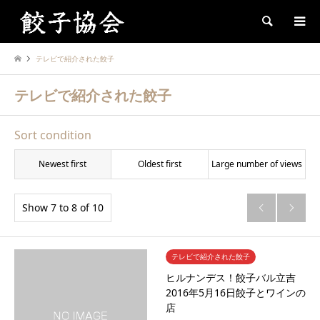
Search
テレビで紹介された餃子
テレビで紹介された餃子
Sort condition
Newest first
Oldest first
Large number of views
Show 7 to 8 of 10


テレビで紹介された餃子
ヒルナンデス！餃子バル立吉
2016年5月16日餃子とワインの
店