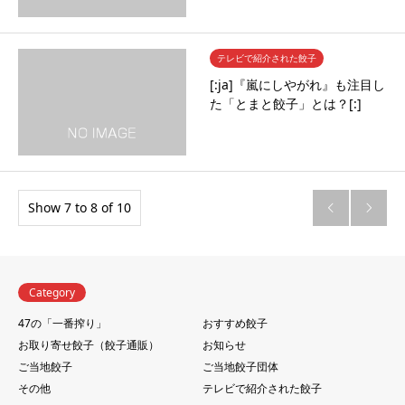
テレビで紹介された餃子
[:ja]『嵐にしやがれ』も注目し
た「とまと餃子」とは？[:]
Show 7 to 8 of 10


Category
47の「一番搾り」
おすすめ餃子
お取り寄せ餃子（餃子通販）
お知らせ
ご当地餃子
ご当地餃子団体
その他
テレビで紹介された餃子