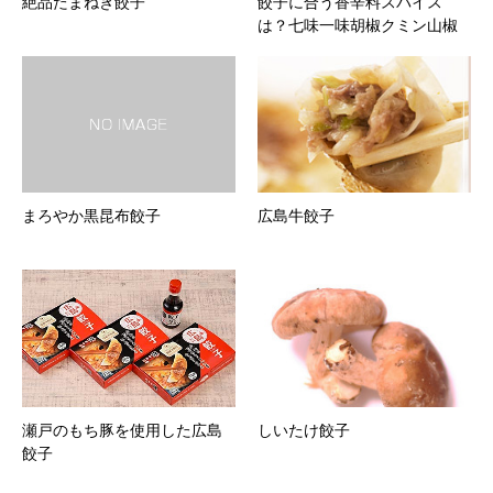
絶品たまねぎ餃子
餃子に合う香辛料スパイス
は？七味一味胡椒クミン山椒
まろやか黒昆布餃子
広島牛餃子
瀬戸のもち豚を使用した広島
しいたけ餃子
餃子