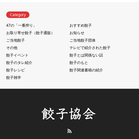
Category
47の「一番搾り」
おすすめ餃子
お取り寄せ餃子（餃子通販）
お知らせ
ご当地餃子
ご当地餃子団体
その他
テレビで紹介された餃子
餃子イベント
餃子とは関係ない話
餃子のタレ紹介
餃子のもと
餃子レシピ
餃子関連書籍の紹介
餃子雑学
RSS