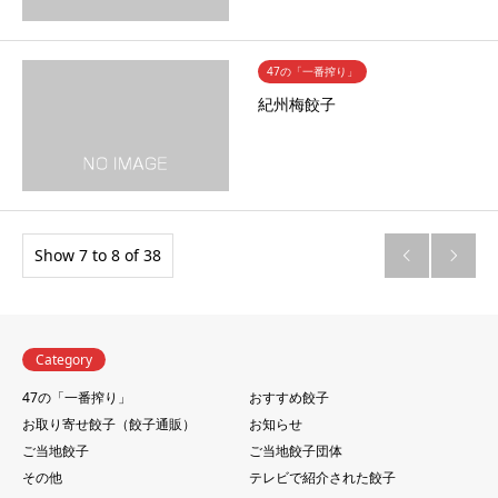
47の「一番搾り」
紀州梅餃子
Show 7 to 8 of 38


Category
47の「一番搾り」
おすすめ餃子
お取り寄せ餃子（餃子通販）
お知らせ
ご当地餃子
ご当地餃子団体
その他
テレビで紹介された餃子