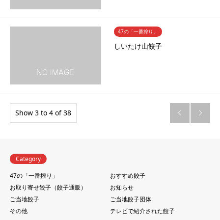
47の「一番搾り」
しいたけ山餃子
Show 3 to 4 of 38


Category
47の「一番搾り」
おすすめ餃子
お取り寄せ餃子（餃子通販）
お知らせ
ご当地餃子
ご当地餃子団体
その他
テレビで紹介された餃子