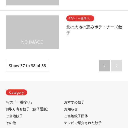
47の「一番搾り」
北の大地の恵みポテトチーズ餃
子
Show 37 to 38 of 38


Category
47の「一番搾り」
おすすめ餃子
お取り寄せ餃子（餃子通販）
お知らせ
ご当地餃子
ご当地餃子団体
その他
テレビで紹介された餃子