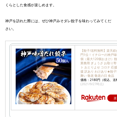
くらとした食感が楽しめます。
神戸を訪れた際には、ぜひ神戸みそダレ餃子を味わってみてくだ
さい。
【餃子/送料無料】楽天総
門1位！イチローの神戸味
個（最大120個おまけ）餃
業務用 ぎょうざ お取り寄
ト おとりよせ コロナ 応援
援 訳あり わけあり★餃子
舞い 敬老 敬老の日 食品
価格：2180円（税込、送
(2021/9/27時点)
楽