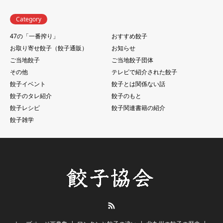
Category
47の「一番搾り」
おすすめ餃子
お取り寄せ餃子（餃子通販）
お知らせ
ご当地餃子
ご当地餃子団体
その他
テレビで紹介された餃子
餃子イベント
餃子とは関係ない話
餃子のタレ紹介
餃子のもと
餃子レシピ
餃子関連書籍の紹介
餃子雑学
RSS