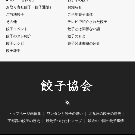
お取り寄せ餃子（餃子通販）
お知らせ
ご当地餃子
ご当地餃子団体
その他
テレビで紹介された餃子
餃子イベント
餃子とは関係ない話
餃子のタレ紹介
餃子のもと
餃子レシピ
餃子関連書籍の紹介
餃子雑学
RSS
トップページ画像集
ワンタンと餃子の違い
北九州の餃子の歴史
宇都宮の餃子の歴史
焼餃子つけだれマップ
最近の中国の餃子事情