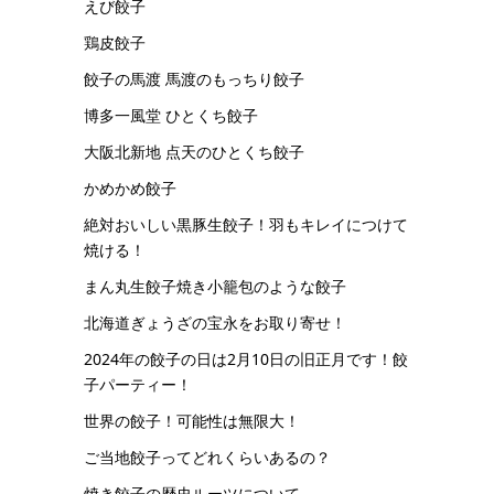
えび餃子
鶏皮餃子
餃子の馬渡 馬渡のもっちり餃子
博多一風堂 ひとくち餃子
大阪北新地 点天のひとくち餃子
かめかめ餃子
絶対おいしい黒豚生餃子！羽もキレイにつけて
焼ける！
まん丸生餃子焼き小籠包のような餃子
北海道ぎょうざの宝永をお取り寄せ！
2024年の餃子の日は2月10日の旧正月です！餃
子パーティー！
世界の餃子！可能性は無限大！
ご当地餃子ってどれくらいあるの？
焼き餃子の歴史ルーツについて