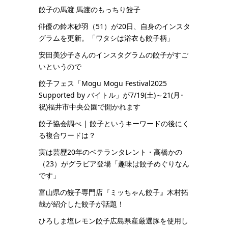
餃子の馬渡 馬渡のもっちり餃子
俳優の鈴木砂羽（51）が20日、自身のインスタ
グラムを更新。「ワタシは浴衣も餃子柄」
安田美沙子さんのインスタグラムの餃子がすご
いというので
餃子フェス「Mogu Mogu Festival2025
Supported by バイトル」が7/19(土)～21(月･
祝)福井市中央公園で開かれます
餃子協会調べ | 餃子というキーワードの後にく
る複合ワードは？
実は芸歴20年のベテランタレント・高橋かの
（23）がグラビア登場「趣味は餃子めぐりなん
です」
富山県の餃子専門店『ミッちゃん餃子』木村拓
哉が紹介した餃子が話題！
ひろしま塩レモン餃子広島県産厳選豚を使用し