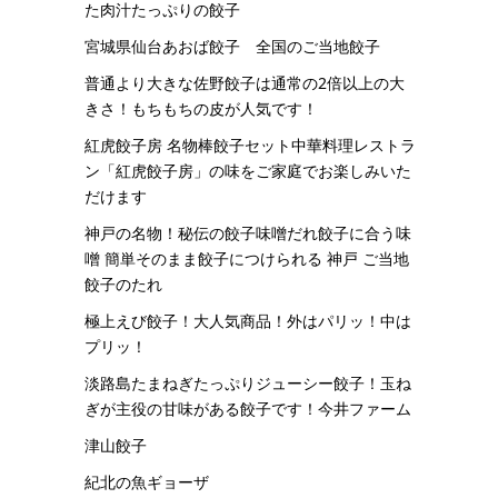
た肉汁たっぷりの餃子
宮城県仙台あおば餃子 全国のご当地餃子
普通より大きな佐野餃子は通常の2倍以上の大
きさ！もちもちの皮が人気です！
紅虎餃子房 名物棒餃子セット中華料理レストラ
ン「紅虎餃子房」の味をご家庭でお楽しみいた
だけます
神戸の名物！秘伝の餃子味噌だれ餃子に合う味
噌 簡単そのまま餃子につけられる 神戸 ご当地
餃子のたれ
極上えび餃子！大人気商品！外はパリッ！中は
プリッ！
淡路島たまねぎたっぷりジューシー餃子！玉ね
ぎが主役の甘味がある餃子です！今井ファーム
津山餃子
紀北の魚ギョーザ