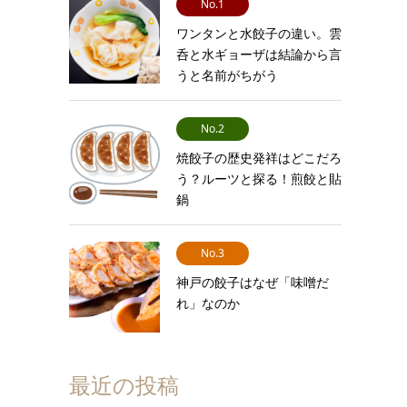
No.1
ワンタンと水餃子の違い。雲
呑と水ギョーザは結論から言
うと名前がちがう
No.2
焼餃子の歴史発祥はどこだろ
う？ルーツと探る！煎餃と貼
鍋
No.3
神戸の餃子はなぜ「味噌だ
れ」なのか
最近の投稿