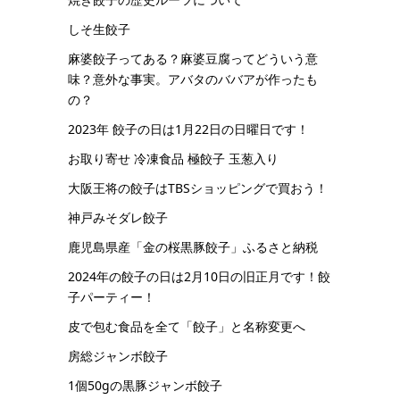
しそ生餃子
麻婆餃子ってある？麻婆豆腐ってどういう意
味？意外な事実。アバタのババアが作ったも
の？
2023年 餃子の日は1月22日の日曜日です！
お取り寄せ 冷凍食品 極餃子 玉葱入り
大阪王将の餃子はTBSショッピングで買おう！
神戸みそダレ餃子
鹿児島県産「金の桜黒豚餃子」ふるさと納税
2024年の餃子の日は2月10日の旧正月です！餃
子パーティー！
皮で包む食品を全て「餃子」と名称変更へ
房総ジャンボ餃子
1個50gの黒豚ジャンボ餃子