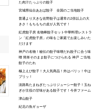
た肉汁たっぷりの餃子
宮城県仙台あおば餃子 全国のご当地餃子
普通より大きな佐野餃子は通常の2倍以上の大
きさ！もちもちの皮が人気です！
紅虎餃子房 名物棒餃子セット中華料理レストラ
ン「紅虎餃子房」の味をご家庭でお楽しみいた
だけます
神戸の名物！秘伝の餃子味噌だれ餃子に合う味
噌 簡単そのまま餃子につけられる 神戸 ご当地
餃子のたれ
極上えび餃子！大人気商品！外はパリッ！中は
プリッ！
淡路島たまねぎたっぷりジューシー餃子！玉ね
ぎが主役の甘味がある餃子です！今井ファーム
津山餃子
紀北の魚ギョーザ