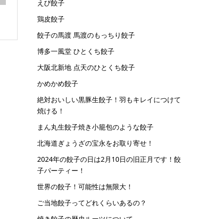
えび餃子
鶏皮餃子
餃子の馬渡 馬渡のもっちり餃子
博多一風堂 ひとくち餃子
大阪北新地 点天のひとくち餃子
かめかめ餃子
絶対おいしい黒豚生餃子！羽もキレイにつけて
焼ける！
まん丸生餃子焼き小籠包のような餃子
北海道ぎょうざの宝永をお取り寄せ！
2024年の餃子の日は2月10日の旧正月です！餃
子パーティー！
世界の餃子！可能性は無限大！
ご当地餃子ってどれくらいあるの？
焼き餃子の歴史ルーツについて