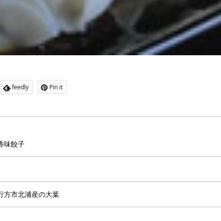
feedly
Pin it
香味餃子
行方市北浦産の大葉