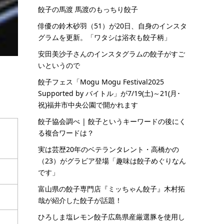
餃子の馬渡 馬渡のもっちり餃子
俳優の鈴木砂羽（51）が20日、自身のインスタ
グラムを更新。「ワタシは浴衣も餃子柄」
安田美沙子さんのインスタグラムの餃子がすご
いというので
餃子フェス「Mogu Mogu Festival2025
Supported by バイトル」が7/19(土)～21(月･
祝)福井市中央公園で開かれます
餃子協会調べ | 餃子というキーワードの後にく
る複合ワードは？
実は芸歴20年のベテランタレント・高橋かの
（23）がグラビア登場「趣味は餃子めぐりなん
です」
富山県の餃子専門店『ミッちゃん餃子』木村拓
哉が紹介した餃子が話題！
ひろしま塩レモン餃子広島県産厳選豚を使用し