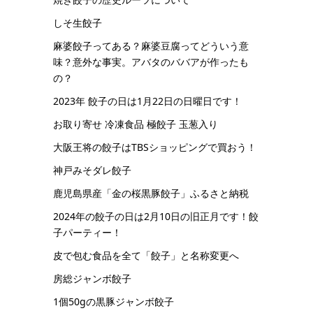
しそ生餃子
麻婆餃子ってある？麻婆豆腐ってどういう意
味？意外な事実。アバタのババアが作ったも
の？
2023年 餃子の日は1月22日の日曜日です！
お取り寄せ 冷凍食品 極餃子 玉葱入り
大阪王将の餃子はTBSショッピングで買おう！
神戸みそダレ餃子
鹿児島県産「金の桜黒豚餃子」ふるさと納税
2024年の餃子の日は2月10日の旧正月です！餃
子パーティー！
皮で包む食品を全て「餃子」と名称変更へ
房総ジャンボ餃子
1個50gの黒豚ジャンボ餃子