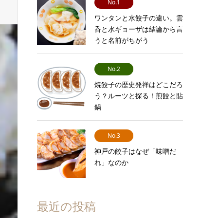
No.1
ワンタンと水餃子の違い。雲
呑と水ギョーザは結論から言
うと名前がちがう
No.2
焼餃子の歴史発祥はどこだろ
う？ルーツと探る！煎餃と貼
鍋
No.3
神戸の餃子はなぜ「味噌だ
れ」なのか
最近の投稿