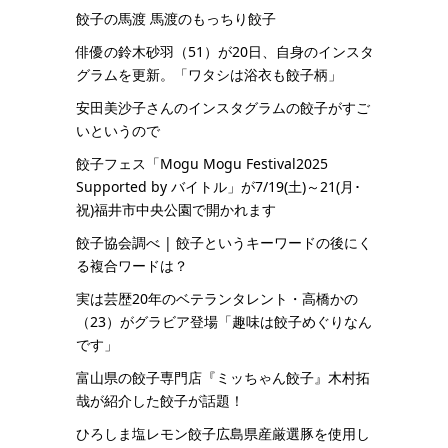
餃子の馬渡 馬渡のもっちり餃子
俳優の鈴木砂羽（51）が20日、自身のインスタ
グラムを更新。「ワタシは浴衣も餃子柄」
安田美沙子さんのインスタグラムの餃子がすご
いというので
餃子フェス「Mogu Mogu Festival2025
Supported by バイトル」が7/19(土)～21(月･
祝)福井市中央公園で開かれます
餃子協会調べ | 餃子というキーワードの後にく
る複合ワードは？
実は芸歴20年のベテランタレント・高橋かの
（23）がグラビア登場「趣味は餃子めぐりなん
です」
富山県の餃子専門店『ミッちゃん餃子』木村拓
哉が紹介した餃子が話題！
ひろしま塩レモン餃子広島県産厳選豚を使用し