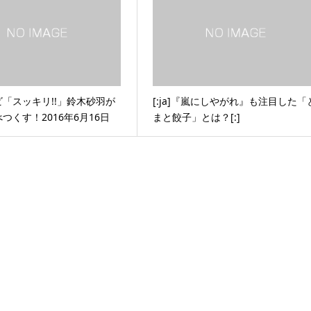
「スッキリ!!」鈴木砂羽が
[:ja]『嵐にしやがれ』も注目した「
つくす！2016年6月16日
まと餃子」とは？[:]