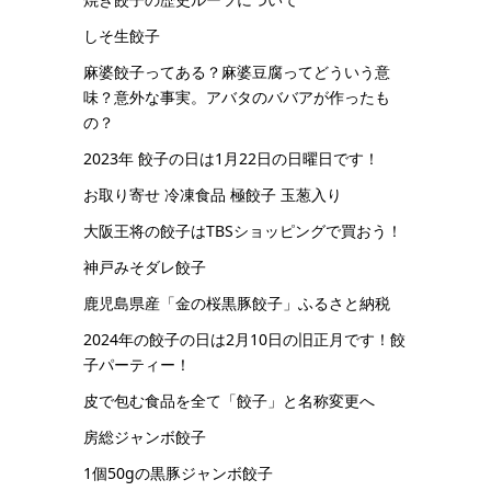
しそ生餃子
麻婆餃子ってある？麻婆豆腐ってどういう意
味？意外な事実。アバタのババアが作ったも
の？
2023年 餃子の日は1月22日の日曜日です！
お取り寄せ 冷凍食品 極餃子 玉葱入り
大阪王将の餃子はTBSショッピングで買おう！
神戸みそダレ餃子
鹿児島県産「金の桜黒豚餃子」ふるさと納税
2024年の餃子の日は2月10日の旧正月です！餃
子パーティー！
皮で包む食品を全て「餃子」と名称変更へ
房総ジャンボ餃子
1個50gの黒豚ジャンボ餃子