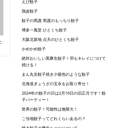
えび餃子
鶏皮餃子
餃子の馬渡 馬渡のもっちり餃子
博多一風堂 ひとくち餃子
大阪北新地 点天のひとくち餃子
と
かめかめ餃子
絶対おいしい黒豚生餃子！羽もキレイにつけて
焼ける！
まん丸生餃子焼き小籠包のような餃子
北海道ぎょうざの宝永をお取り寄せ！
2024年の餃子の日は2月10日の旧正月です！餃
子パーティー！
世界の餃子！可能性は無限大！
ご当地餃子ってどれくらいあるの？
焼き餃子の歴史ルーツについて