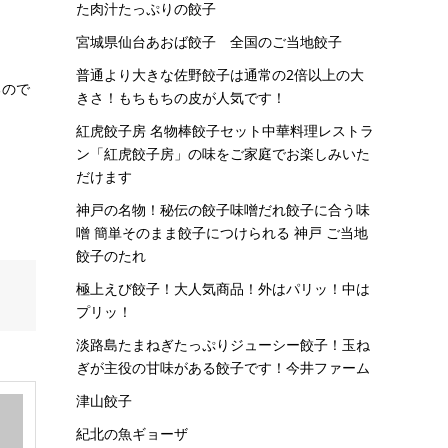
た肉汁たっぷりの餃子
宮城県仙台あおば餃子 全国のご当地餃子
普通より大きな佐野餃子は通常の2倍以上の大
るので
きさ！もちもちの皮が人気です！
紅虎餃子房 名物棒餃子セット中華料理レストラ
ン「紅虎餃子房」の味をご家庭でお楽しみいた
だけます
神戸の名物！秘伝の餃子味噌だれ餃子に合う味
噌 簡単そのまま餃子につけられる 神戸 ご当地
餃子のたれ
極上えび餃子！大人気商品！外はパリッ！中は
プリッ！
淡路島たまねぎたっぷりジューシー餃子！玉ね
ぎが主役の甘味がある餃子です！今井ファーム
津山餃子
紀北の魚ギョーザ