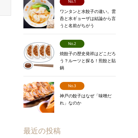
No.1
ワンタンと水餃子の違い。雲
呑と水ギョーザは結論から言
うと名前がちがう
No.2
焼餃子の歴史発祥はどこだろ
う？ルーツと探る！煎餃と貼
鍋
No.3
神戸の餃子はなぜ「味噌だ
れ」なのか
最近の投稿