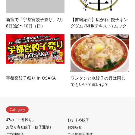
新宿で「宇都宮餃子祭り」7月
【書籍紹介】広がれ! 餃子キン
8日(金)〜10日（日）
グダム (NHKテキスト) ムック
宇都宮餃子祭り in OSAKA
ワンタンと水餃子の具は同じ
でもいい？違いは？
Category
47の「一番搾り」
おすすめ餃子
お取り寄せ餃子（餃子通販）
お知らせ
ご当地餃子
ご当地餃子団体