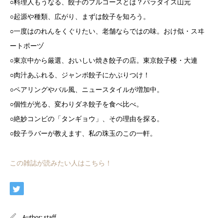
○料理人もうなる、餃子のフルコースとは？パラダイス山元
○起源や種類、広がり、まずは餃子を知ろう。
○一度はのれんをくぐりたい、老舗ならではの味。おけ似・スヰ
ートポーヅ
○東京中から厳選、おいしい焼き餃子の店。東京餃子楼・大連
○肉汁あふれる、ジャンボ餃子にかぶりつけ！
○ペアリングやバル風、ニュースタイルが増加中。
○個性が光る、変わりダネ餃子を食べ比べ。
○絶妙コンビの「タンギョウ」、その理由を探る。
○餃子ラバーが教えます、私の珠玉のこの一軒。
この雑誌が読みたい人はこちら！
Author:
staff