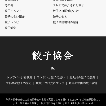
その他
テレビで紹介された餃子
餃子イベント
餃子とは関係ない話
餃子のタレ紹介
餃子のもと
餃子レシピ
餃子関連書籍の紹介
餃子雑学
RSS
トップページ画像集
ワンタンと餃子の違い
北九州の餃子の歴史
宇都宮の餃子の歴史
焼餃子つけだれマップ
最近の中国の餃子事情
©
日本餃子協会はご当地餃子会へ名前を変更しようと思いましたがやっぱり餃子協会にし
ます。餃子協会！美味しい餃子は日本を元気にする！
. All Rights Reserved.