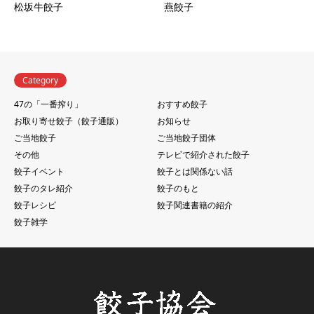
松坂牛餃子
燕餃子
Category
47の「一番搾り」
おすすめ餃子
お取り寄せ餃子（餃子通販）
お知らせ
ご当地餃子
ご当地餃子団体
その他
テレビで紹介された餃子
餃子イベント
餃子とは関係ない話
餃子のタレ紹介
餃子のもと
餃子レシピ
餃子関連書籍の紹介
餃子雑学