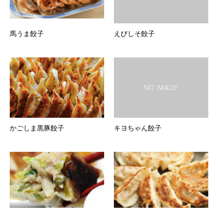
馬うま餃子
えびしそ餃子
かごしま黒豚餃子
キヨちゃん餃子