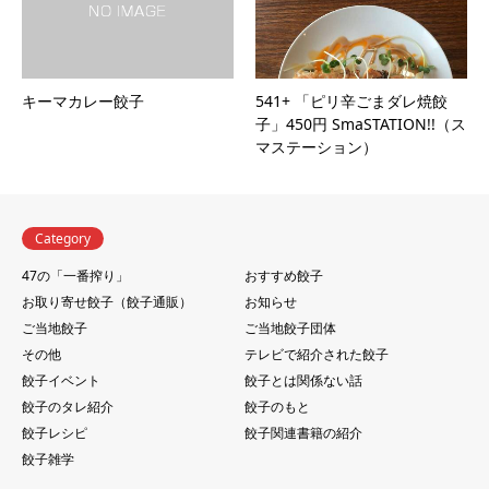
キーマカレー餃子
541+ 「ピリ辛ごまダレ焼餃
子」450円 SmaSTATION!!（ス
マステーション）
Category
47の「一番搾り」
おすすめ餃子
お取り寄せ餃子（餃子通販）
お知らせ
ご当地餃子
ご当地餃子団体
その他
テレビで紹介された餃子
餃子イベント
餃子とは関係ない話
餃子のタレ紹介
餃子のもと
餃子レシピ
餃子関連書籍の紹介
餃子雑学