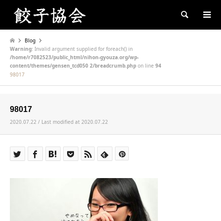
Search
Blog
Warning
: Invalid argument supplied for foreach() in
/home/r7082523/public_html/nihon-gyouza.org/wp-
content/themes/gensen_tcd050 2/breadcrumb.php
on line
94
98017
98017
2020.07.22 / Last modified at 2020.07.22