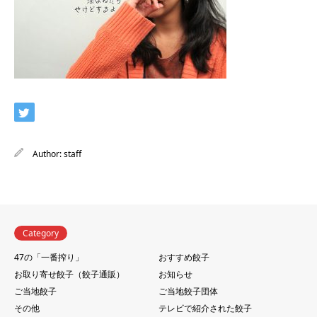
Author:
staff
Category
47の「一番搾り」
おすすめ餃子
お取り寄せ餃子（餃子通販）
お知らせ
ご当地餃子
ご当地餃子団体
その他
テレビで紹介された餃子