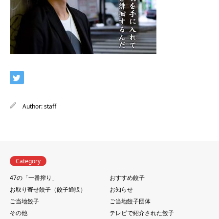
Author:
staff
Category
47の「一番搾り」
おすすめ餃子
お取り寄せ餃子（餃子通販）
お知らせ
ご当地餃子
ご当地餃子団体
その他
テレビで紹介された餃子