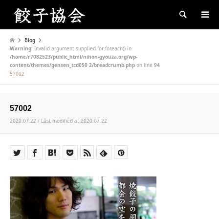
Search
Blog
Warning
: Invalid argument supplied for foreach() in
/home/r7082523/public_html/nihon-gyouza.org/wp-
content/themes/gensen_tcd050 2/breadcrumb.php
on line
94
57002
57002
2020.07.22 / Last modified at 2020.07.22