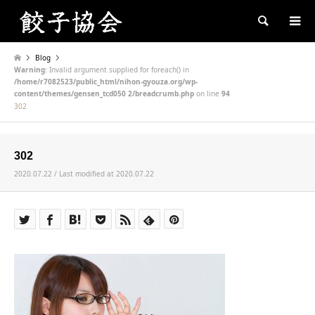
Search
Blog
Warning
: Invalid argument supplied for foreach() in
/home/r7082523/public_html/nihon-gyouza.org/wp-
content/themes/gensen_tcd050 2/breadcrumb.php
on line
94
302
302
2020.07.22 / Last modified at 2020.07.22