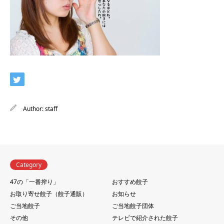
Author:
staff
Category
47の「一番搾り」
おすすめ餃子
お取り寄せ餃子（餃子通販）
お知らせ
ご当地餃子
ご当地餃子団体
その他
テレビで紹介された餃子