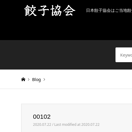
日本餃子協会はご当地餃
Blog
Warning
: Invalid argument supplied for foreach() in
/h
00102
00102
2020.07.22 / Last modified at 2020.07.22