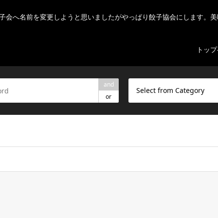
子会へ名前を変更しようと思いましたがやっぱり餃子協会にします。美
トップ
and
Select from Category
or
ome/r7082523/public_html/nihon-gyouza.org/wp-content/theme