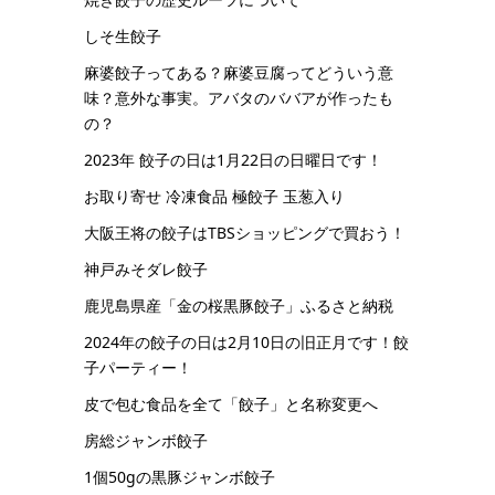
しそ生餃子
麻婆餃子ってある？麻婆豆腐ってどういう意
味？意外な事実。アバタのババアが作ったも
の？
2023年 餃子の日は1月22日の日曜日です！
お取り寄せ 冷凍食品 極餃子 玉葱入り
大阪王将の餃子はTBSショッピングで買おう！
神戸みそダレ餃子
鹿児島県産「金の桜黒豚餃子」ふるさと納税
2024年の餃子の日は2月10日の旧正月です！餃
子パーティー！
皮で包む食品を全て「餃子」と名称変更へ
房総ジャンボ餃子
1個50gの黒豚ジャンボ餃子