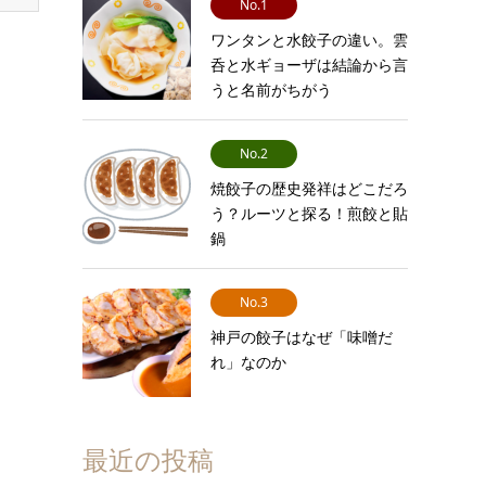
No.1
ワンタンと水餃子の違い。雲
呑と水ギョーザは結論から言
うと名前がちがう
No.2
焼餃子の歴史発祥はどこだろ
う？ルーツと探る！煎餃と貼
鍋
No.3
神戸の餃子はなぜ「味噌だ
れ」なのか
最近の投稿