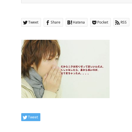
Tweet
Share
Hatena
Pocket
RSS
Tweet