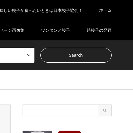
ホーム
味しい餃子が食べたいときは日本餃子協会！
ページ画像集
ワンタンと餃子
焼餃子の発祥
s/gensen_tcd050 2/breadcrumb.php
on line
94