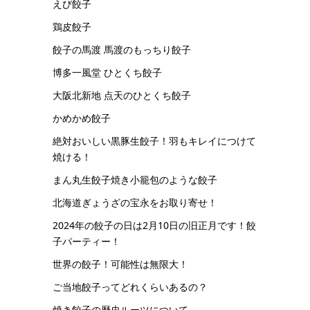
えび餃子
鶏皮餃子
餃子の馬渡 馬渡のもっちり餃子
博多一風堂 ひとくち餃子
大阪北新地 点天のひとくち餃子
かめかめ餃子
絶対おいしい黒豚生餃子！羽もキレイにつけて
焼ける！
まん丸生餃子焼き小籠包のような餃子
北海道ぎょうざの宝永をお取り寄せ！
2024年の餃子の日は2月10日の旧正月です！餃
子パーティー！
世界の餃子！可能性は無限大！
ご当地餃子ってどれくらいあるの？
焼き餃子の歴史ルーツについて