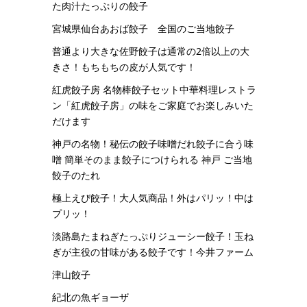
た肉汁たっぷりの餃子
宮城県仙台あおば餃子 全国のご当地餃子
普通より大きな佐野餃子は通常の2倍以上の大
きさ！もちもちの皮が人気です！
紅虎餃子房 名物棒餃子セット中華料理レストラ
ン「紅虎餃子房」の味をご家庭でお楽しみいた
だけます
神戸の名物！秘伝の餃子味噌だれ餃子に合う味
噌 簡単そのまま餃子につけられる 神戸 ご当地
餃子のたれ
極上えび餃子！大人気商品！外はパリッ！中は
プリッ！
淡路島たまねぎたっぷりジューシー餃子！玉ね
ぎが主役の甘味がある餃子です！今井ファーム
津山餃子
紀北の魚ギョーザ