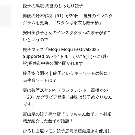
餃子の馬渡 馬渡のもっちり餃子
俳優の鈴木砂羽（51）が20日、自身のインスタ
グラムを更新。「ワタシは浴衣も餃子柄」
安田美沙子さんのインスタグラムの餃子がすご
いというので
餃子フェス「Mogu Mogu Festival2025
Supported by バイトル」が7/19(土)～21(月･
祝)福井市中央公園で開かれます
餃子協会調べ | 餃子というキーワードの後にく
る複合ワードは？
実は芸歴20年のベテランタレント・高橋かの
（23）がグラビア登場「趣味は餃子めぐりなん
です」
富山県の餃子専門店『ミッちゃん餃子』木村拓
哉が紹介した餃子が話題！
ひろしま塩レモン餃子広島県産厳選豚を使用し