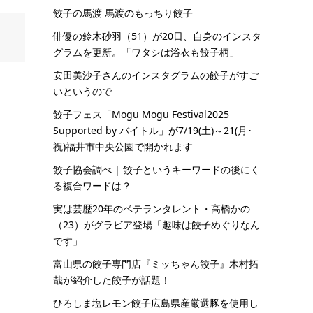
餃子の馬渡 馬渡のもっちり餃子
俳優の鈴木砂羽（51）が20日、自身のインスタ
グラムを更新。「ワタシは浴衣も餃子柄」
安田美沙子さんのインスタグラムの餃子がすご
いというので
餃子フェス「Mogu Mogu Festival2025
Supported by バイトル」が7/19(土)～21(月･
祝)福井市中央公園で開かれます
餃子協会調べ | 餃子というキーワードの後にく
る複合ワードは？
実は芸歴20年のベテランタレント・高橋かの
（23）がグラビア登場「趣味は餃子めぐりなん
です」
富山県の餃子専門店『ミッちゃん餃子』木村拓
哉が紹介した餃子が話題！
ひろしま塩レモン餃子広島県産厳選豚を使用し