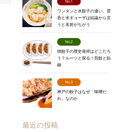
No.1
ワンタンと水餃子の違い。雲
呑と水ギョーザは結論から言
うと名前がちがう
No.2
焼餃子の歴史発祥はどこだろ
う？ルーツと探る！煎餃と貼
鍋
No.3
神戸の餃子はなぜ「味噌だ
れ」なのか
最近の投稿