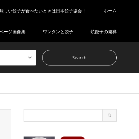
ホーム
味しい餃子が食べたいときは日本餃子協会！
ページ画像集
ワンタンと餃子
焼餃子の発祥
s/gensen_tcd050 2/breadcrumb.php
on line
94