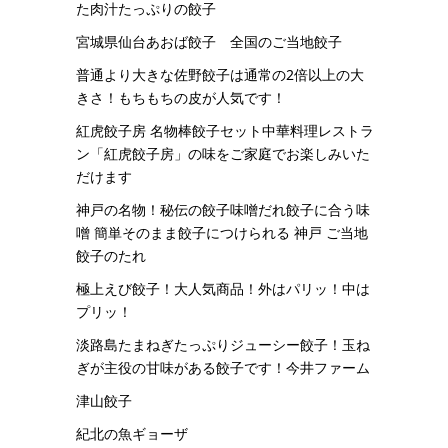
た肉汁たっぷりの餃子
宮城県仙台あおば餃子 全国のご当地餃子
普通より大きな佐野餃子は通常の2倍以上の大
きさ！もちもちの皮が人気です！
紅虎餃子房 名物棒餃子セット中華料理レストラ
ン「紅虎餃子房」の味をご家庭でお楽しみいた
だけます
神戸の名物！秘伝の餃子味噌だれ餃子に合う味
噌 簡単そのまま餃子につけられる 神戸 ご当地
餃子のたれ
極上えび餃子！大人気商品！外はパリッ！中は
プリッ！
淡路島たまねぎたっぷりジューシー餃子！玉ね
ぎが主役の甘味がある餃子です！今井ファーム
津山餃子
紀北の魚ギョーザ