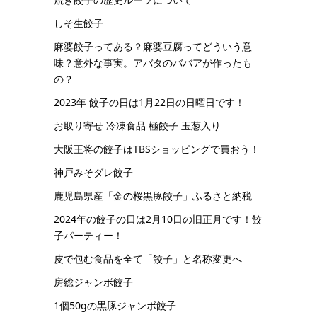
しそ生餃子
麻婆餃子ってある？麻婆豆腐ってどういう意
味？意外な事実。アバタのババアが作ったも
の？
2023年 餃子の日は1月22日の日曜日です！
お取り寄せ 冷凍食品 極餃子 玉葱入り
大阪王将の餃子はTBSショッピングで買おう！
神戸みそダレ餃子
鹿児島県産「金の桜黒豚餃子」ふるさと納税
2024年の餃子の日は2月10日の旧正月です！餃
子パーティー！
皮で包む食品を全て「餃子」と名称変更へ
房総ジャンボ餃子
1個50gの黒豚ジャンボ餃子