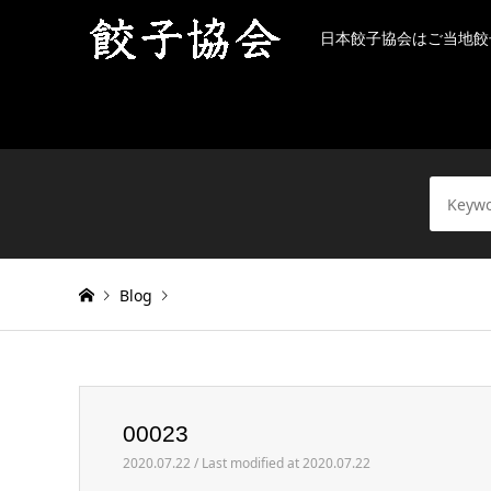
日本餃子協会はご当地餃
Blog
Warning
: Invalid argument supplied for foreach() in
/h
00023
00023
2020.07.22 / Last modified at 2020.07.22