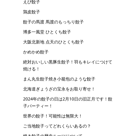
えび餃子
鶏皮餃子
餃子の馬渡 馬渡のもっちり餃子
博多一風堂 ひとくち餃子
大阪北新地 点天のひとくち餃子
かめかめ餃子
絶対おいしい黒豚生餃子！羽もキレイにつけて
焼ける！
まん丸生餃子焼き小籠包のような餃子
北海道ぎょうざの宝永をお取り寄せ！
2024年の餃子の日は2月10日の旧正月です！餃
子パーティー！
世界の餃子！可能性は無限大！
ご当地餃子ってどれくらいあるの？
焼き餃子の歴史ルーツについて