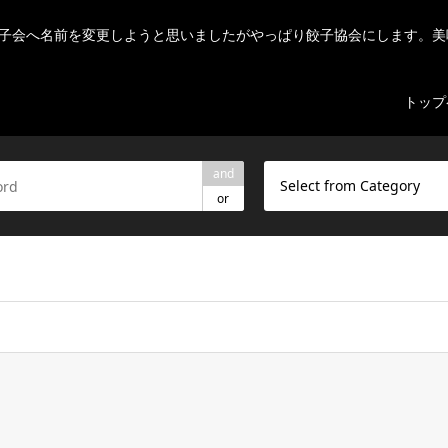
子会へ名前を変更しようと思いましたがやっぱり餃子協会にします。美
トップ
and
Select from Category
or
ome/r7082523/public_html/nihon-gyouza.org/wp-content/theme