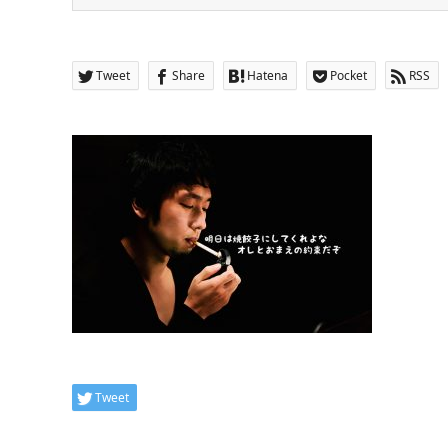
Tweet
Share
Hatena
Pocket
RSS
Tweet