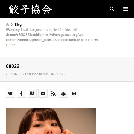
Search
Blog
Warning
: Invalid argument supplied for foreach() in
/home/r7082523/public_html/nihon-gyouza.org/wp-
content/themes/gensen_tcd050 2/breadcrumb.php
on line
94
00022
00022
2020.07.22 / Last modified at 2020.07.22