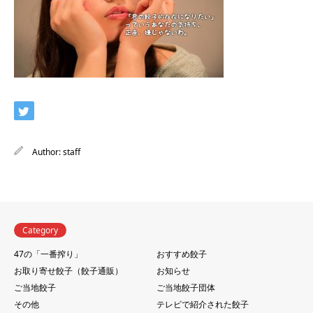
Author:
staff
Category
47の「一番搾り」
おすすめ餃子
お取り寄せ餃子（餃子通販）
お知らせ
ご当地餃子
ご当地餃子団体
その他
テレビで紹介された餃子