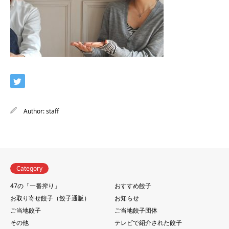
Author:
staff
Category
47の「一番搾り」
おすすめ餃子
お取り寄せ餃子（餃子通販）
お知らせ
ご当地餃子
ご当地餃子団体
その他
テレビで紹介された餃子