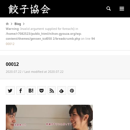
Search
Blog
Warning
: Invalid argument supplied for foreach() in
/home/r7082523/public_html/nihon-gyouza.org/wp-
content/themes/gensen_tcd050 2/breadcrumb.php
on line
94
00012
00012
2020.07.22 / Last modified at 2020.07.22