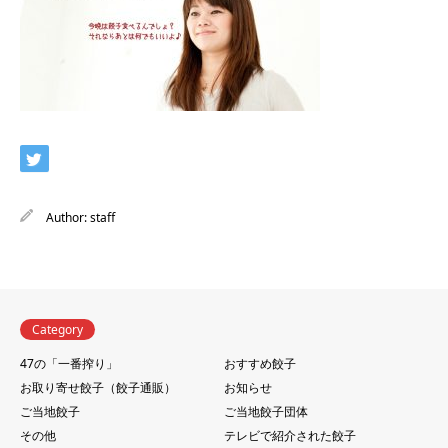
Author:
staff
Category
47の「一番搾り」
おすすめ餃子
お取り寄せ餃子（餃子通販）
お知らせ
ご当地餃子
ご当地餃子団体
その他
テレビで紹介された餃子