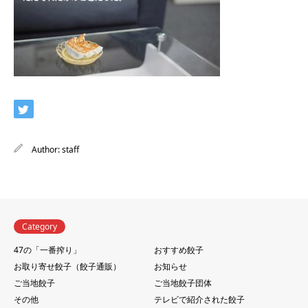
Author:
staff
Category
47の「一番搾り」
おすすめ餃子
お取り寄せ餃子（餃子通販）
お知らせ
ご当地餃子
ご当地餃子団体
その他
テレビで紹介された餃子