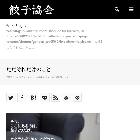
Search
Blog
Warning
: Invalid argument supplied for foreach() in
/home/r7082523/public_html/nihon-gyouza.org/wp-
content/themes/gensen_tcd050 2/breadcrumb.php
on line
94
ただそれだけのこと
ただそれだけのこと
2020.07.22 / Last modified at 2020.07.22