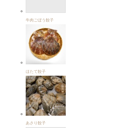
牛肉ごぼう餃子
ほたて餃子
あさり餃子