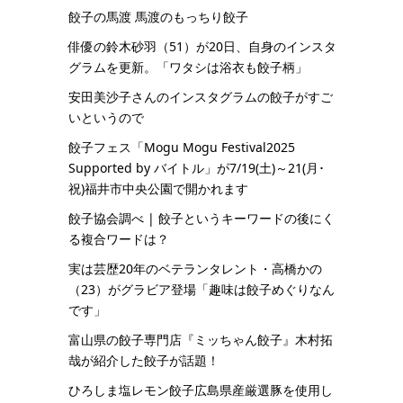
餃子の馬渡 馬渡のもっちり餃子
俳優の鈴木砂羽（51）が20日、自身のインスタ
グラムを更新。「ワタシは浴衣も餃子柄」
安田美沙子さんのインスタグラムの餃子がすご
いというので
餃子フェス「Mogu Mogu Festival2025
Supported by バイトル」が7/19(土)～21(月･
祝)福井市中央公園で開かれます
餃子協会調べ | 餃子というキーワードの後にく
る複合ワードは？
実は芸歴20年のベテランタレント・高橋かの
（23）がグラビア登場「趣味は餃子めぐりなん
です」
富山県の餃子専門店『ミッちゃん餃子』木村拓
哉が紹介した餃子が話題！
ひろしま塩レモン餃子広島県産厳選豚を使用し