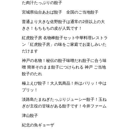
た肉汁たっぷりの餃子
宮城県仙台あおば餃子 全国のご当地餃子
普通より大きな佐野餃子は通常の2倍以上の大
きさ！もちもちの皮が人気です！
紅虎餃子房 名物棒餃子セット中華料理レストラ
ン「紅虎餃子房」の味をご家庭でお楽しみいた
だけます
神戸の名物！秘伝の餃子味噌だれ餃子に合う味
噌 簡単そのまま餃子につけられる 神戸 ご当地
餃子のたれ
極上えび餃子！大人気商品！外はパリッ！中は
プリッ！
淡路島たまねぎたっぷりジューシー餃子！玉ね
ぎが主役の甘味がある餃子です！今井ファーム
津山餃子
紀北の魚ギョーザ