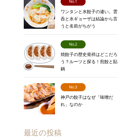
No.1
ワンタンと水餃子の違い。雲
呑と水ギョーザは結論から言
うと名前がちがう
No.2
焼餃子の歴史発祥はどこだろ
う？ルーツと探る！煎餃と貼
鍋
No.3
神戸の餃子はなぜ「味噌だ
れ」なのか
最近の投稿