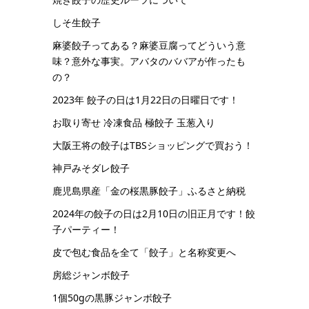
しそ生餃子
麻婆餃子ってある？麻婆豆腐ってどういう意
味？意外な事実。アバタのババアが作ったも
の？
2023年 餃子の日は1月22日の日曜日です！
お取り寄せ 冷凍食品 極餃子 玉葱入り
大阪王将の餃子はTBSショッピングで買おう！
神戸みそダレ餃子
鹿児島県産「金の桜黒豚餃子」ふるさと納税
2024年の餃子の日は2月10日の旧正月です！餃
子パーティー！
皮で包む食品を全て「餃子」と名称変更へ
房総ジャンボ餃子
1個50gの黒豚ジャンボ餃子