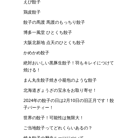
えび餃子
鶏皮餃子
餃子の馬渡 馬渡のもっちり餃子
博多一風堂 ひとくち餃子
大阪北新地 点天のひとくち餃子
かめかめ餃子
絶対おいしい黒豚生餃子！羽もキレイにつけて
焼ける！
まん丸生餃子焼き小籠包のような餃子
北海道ぎょうざの宝永をお取り寄せ！
2024年の餃子の日は2月10日の旧正月です！餃
子パーティー！
世界の餃子！可能性は無限大！
ご当地餃子ってどれくらいあるの？
焼き餃子の歴史ルーツについて