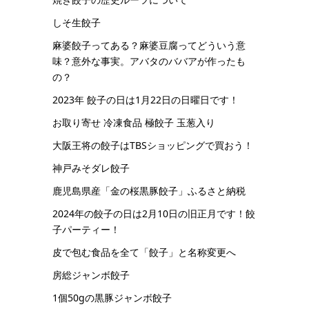
しそ生餃子
麻婆餃子ってある？麻婆豆腐ってどういう意
味？意外な事実。アバタのババアが作ったも
の？
2023年 餃子の日は1月22日の日曜日です！
お取り寄せ 冷凍食品 極餃子 玉葱入り
大阪王将の餃子はTBSショッピングで買おう！
神戸みそダレ餃子
鹿児島県産「金の桜黒豚餃子」ふるさと納税
2024年の餃子の日は2月10日の旧正月です！餃
子パーティー！
皮で包む食品を全て「餃子」と名称変更へ
房総ジャンボ餃子
1個50gの黒豚ジャンボ餃子