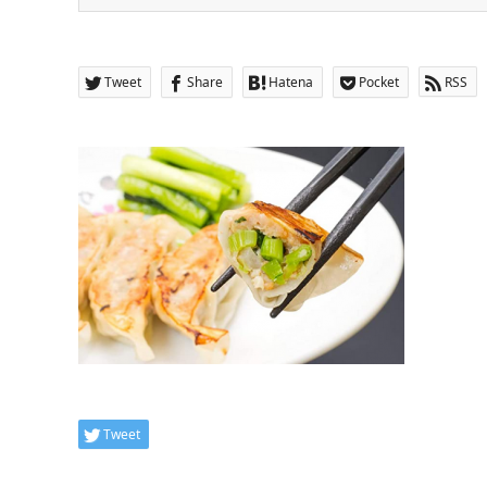
Tweet
Share
Hatena
Pocket
RSS
Tweet