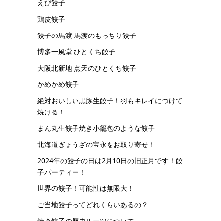
えび餃子
鶏皮餃子
餃子の馬渡 馬渡のもっちり餃子
博多一風堂 ひとくち餃子
大阪北新地 点天のひとくち餃子
かめかめ餃子
絶対おいしい黒豚生餃子！羽もキレイにつけて
焼ける！
まん丸生餃子焼き小籠包のような餃子
北海道ぎょうざの宝永をお取り寄せ！
2024年の餃子の日は2月10日の旧正月です！餃
子パーティー！
世界の餃子！可能性は無限大！
ご当地餃子ってどれくらいあるの？
焼き餃子の歴史ルーツについて