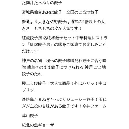
た肉汁たっぷりの餃子
宮城県仙台あおば餃子 全国のご当地餃子
普通より大きな佐野餃子は通常の2倍以上の大
きさ！もちもちの皮が人気です！
紅虎餃子房 名物棒餃子セット中華料理レストラ
ン「紅虎餃子房」の味をご家庭でお楽しみいた
だけます
神戸の名物！秘伝の餃子味噌だれ餃子に合う味
噌 簡単そのまま餃子につけられる 神戸 ご当地
餃子のたれ
極上えび餃子！大人気商品！外はパリッ！中は
プリッ！
淡路島たまねぎたっぷりジューシー餃子！玉ね
ぎが主役の甘味がある餃子です！今井ファーム
津山餃子
紀北の魚ギョーザ