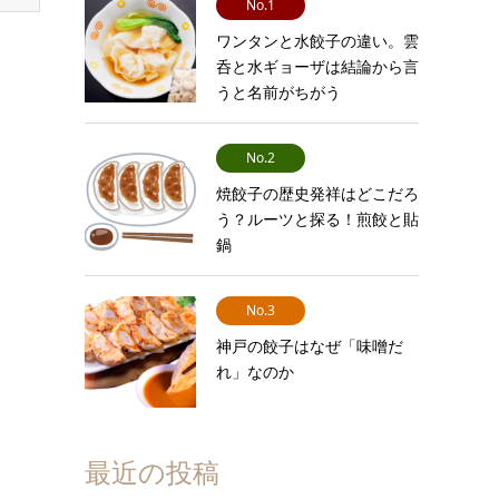
No.1
ワンタンと水餃子の違い。雲
呑と水ギョーザは結論から言
うと名前がちがう
No.2
焼餃子の歴史発祥はどこだろ
う？ルーツと探る！煎餃と貼
鍋
No.3
神戸の餃子はなぜ「味噌だ
れ」なのか
最近の投稿