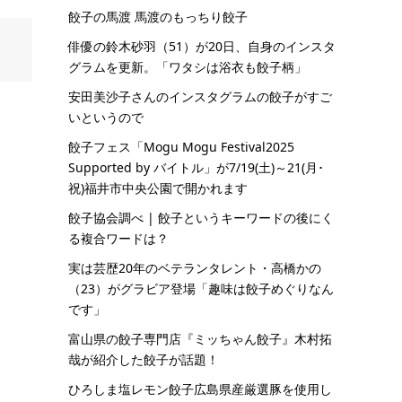
餃子の馬渡 馬渡のもっちり餃子
俳優の鈴木砂羽（51）が20日、自身のインスタ
グラムを更新。「ワタシは浴衣も餃子柄」
安田美沙子さんのインスタグラムの餃子がすご
いというので
餃子フェス「Mogu Mogu Festival2025
Supported by バイトル」が7/19(土)～21(月･
祝)福井市中央公園で開かれます
餃子協会調べ | 餃子というキーワードの後にく
る複合ワードは？
実は芸歴20年のベテランタレント・高橋かの
（23）がグラビア登場「趣味は餃子めぐりなん
です」
富山県の餃子専門店『ミッちゃん餃子』木村拓
哉が紹介した餃子が話題！
ひろしま塩レモン餃子広島県産厳選豚を使用し