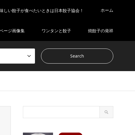
ホーム
味しい餃子が食べたいときは日本餃子協会！
ページ画像集
ワンタンと餃子
焼餃子の発祥
s/gensen_tcd050 2/breadcrumb.php
on line
94