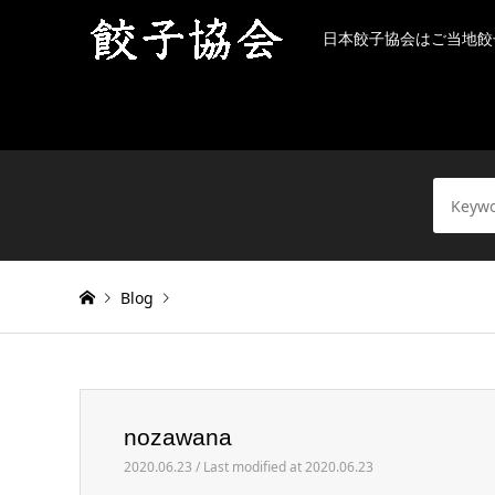
日本餃子協会はご当地餃
Blog
Warning
: Invalid argument supplied for foreach() in
/h
nozawana
nozawana
2020.06.23 / Last modified at 2020.06.23