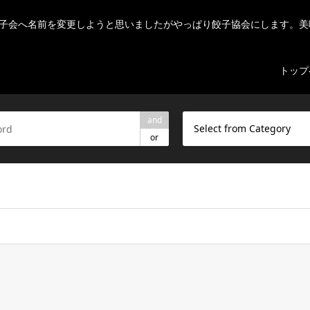
子会へ名前を変更しようと思いましたがやっぱり餃子協会にします。美
トップ
and
Select from Category
or
ome/r7082523/public_html/nihon-gyouza.org/wp-content/theme