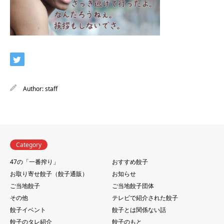
Author:
staff
Category
47の「一番搾り」
おすすめ餃子
お取り寄せ餃子（餃子通販）
お知らせ
ご当地餃子
ご当地餃子団体
その他
テレビで紹介された餃子
餃子イベント
餃子とは関係ない話
餃子のタレ紹介
餃子のもと