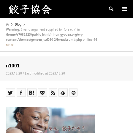
Search
Blog
Warning
: Invalid argument supplied for foreach() in
/home/r7082523/public_html/nihon-gyouza.org/wp-
content/themes/gensen_tcd050 2/breadcrumb.php
on line
94
n1001
n1001
2023.12.20 / Last modified at 2023.12.20