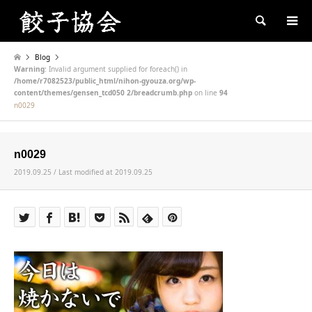
Search
Blog
Warning
: Invalid argument supplied for foreach() in
/home/r7082523/public_html/nihon-gyouza.org/wp-
content/themes/gensen_tcd050 2/breadcrumb.php
on line
94
n0029
n0029
2019.09.25 / Last modified at 2019.09.25