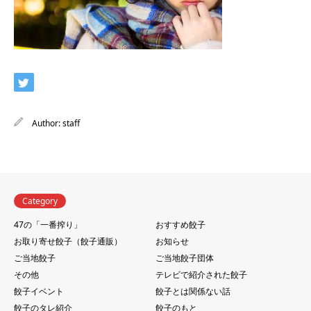
Author:
staff
Category
47の「一番搾り」
おすすめ餃子
お取り寄せ餃子（餃子通販）
お知らせ
ご当地餃子
ご当地餃子団体
その他
テレビで紹介された餃子
餃子イベント
餃子とは関係ない話
餃子のタレ紹介
餃子のもと