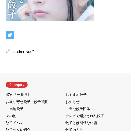
Author:
staff
Category
47の「一番搾り」
おすすめ餃子
お取り寄せ餃子（餃子通販）
お知らせ
ご当地餃子
ご当地餃子団体
その他
テレビで紹介された餃子
餃子イベント
餃子とは関係ない話
餃子のタレ紹介
餃子のもと