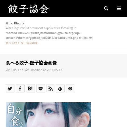
Search
Blog
Warning
: Invalid argument supplied for foreach() in
/home/r7082523/public_html/nihon-gyouza.org/wp-
content/themes/gensen_tcd050 2/breadcrumb.php
on line
94
食べる餃子-餃子協会画像
食べる餃子-餃子協会画像
2016.05.17 / Last modified at 2016.05.17