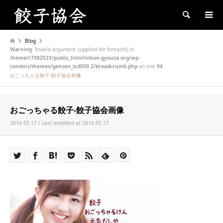
Search
Blog
Warning
: Invalid argument supplied for foreach() in
/home/r7082523/public_html/nihon-gyouza.org/wp-
content/themes/gensen_tcd050 2/breadcrumb.php
on line
94
おごっちゃる餃子-餃子協会画像
おごっちゃる餃子-餃子協会画像
2016.05.17 / Last modified at 2016.05.17