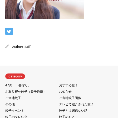
Author:
staff
Category
47の「一番搾り」
おすすめ餃子
お取り寄せ餃子（餃子通販）
お知らせ
ご当地餃子
ご当地餃子団体
その他
テレビで紹介された餃子
餃子イベント
餃子とは関係ない話
餃子のタレ紹介
餃子のもと