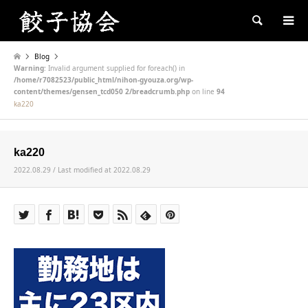
Search
Blog
Warning
: Invalid argument supplied for foreach() in
/home/r7082523/public_html/nihon-gyouza.org/wp-
content/themes/gensen_tcd050 2/breadcrumb.php
on line
94
ka220
ka220
2022.08.29 / Last modified at 2022.08.29