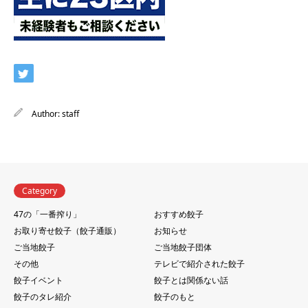
Author:
staff
Category
47の「一番搾り」
おすすめ餃子
お取り寄せ餃子（餃子通販）
お知らせ
ご当地餃子
ご当地餃子団体
その他
テレビで紹介された餃子
餃子イベント
餃子とは関係ない話
餃子のタレ紹介
餃子のもと