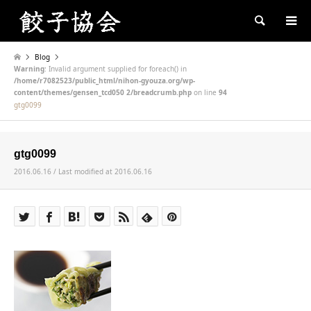
Search
Blog
Warning
: Invalid argument supplied for foreach() in
/home/r7082523/public_html/nihon-gyouza.org/wp-
content/themes/gensen_tcd050 2/breadcrumb.php
on line
94
gtg0099
gtg0099
2016.06.16 / Last modified at 2016.06.16