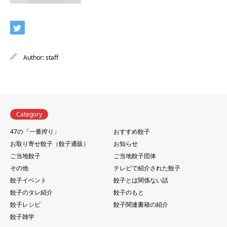
Author:
staff
Category
47の「一番搾り」
おすすめ餃子
お取り寄せ餃子（餃子通販）
お知らせ
ご当地餃子
ご当地餃子団体
その他
テレビで紹介された餃子
餃子イベント
餃子とは関係ない話
餃子のタレ紹介
餃子のもと
餃子レシピ
餃子関連書籍の紹介
餃子雑学