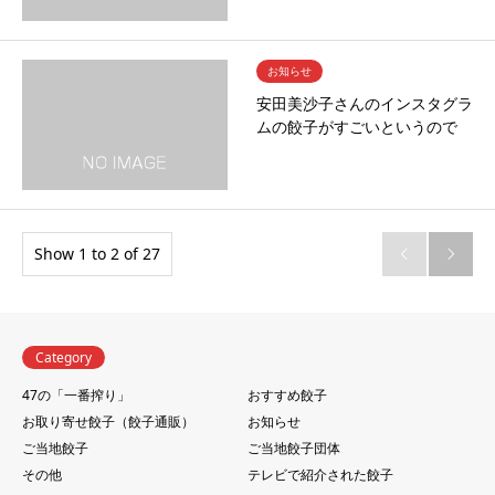
お知らせ
安田美沙子さんのインスタグラ
ムの餃子がすごいというので
Show 1 to 2 of 27


Category
47の「一番搾り」
おすすめ餃子
お取り寄せ餃子（餃子通販）
お知らせ
ご当地餃子
ご当地餃子団体
その他
テレビで紹介された餃子