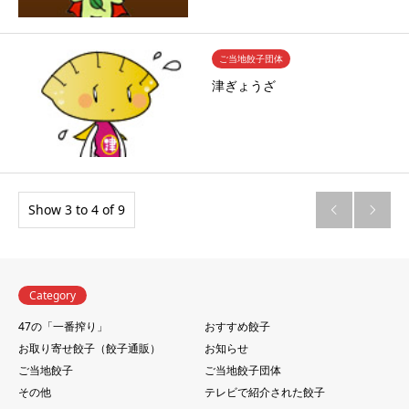
ご当地餃子団体
津ぎょうざ
Show 3 to 4 of 9


Category
47の「一番搾り」
おすすめ餃子
お取り寄せ餃子（餃子通販）
お知らせ
ご当地餃子
ご当地餃子団体
その他
テレビで紹介された餃子