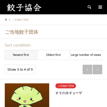
Search
ご当地餃子団体
ご当地餃子団体
Sort condition
Newest first
Oldest first
Large number of views
Show 3 to 4 of 9


ご当地餃子団体
すその水ギョーザ