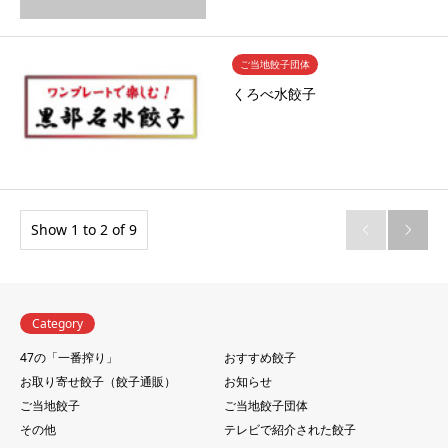
ご当地餃子団体
くろべ水餃子
Show 1 to 2 of 9


Category
47の「一番搾り」
おすすめ餃子
お取り寄せ餃子（餃子通販）
お知らせ
ご当地餃子
ご当地餃子団体
その他
テレビで紹介された餃子