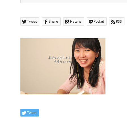
Tweet
Share
Hatena
Pocket
RSS
Tweet