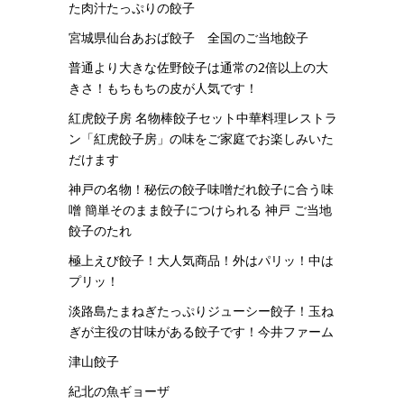
た肉汁たっぷりの餃子
宮城県仙台あおば餃子 全国のご当地餃子
普通より大きな佐野餃子は通常の2倍以上の大
きさ！もちもちの皮が人気です！
紅虎餃子房 名物棒餃子セット中華料理レストラ
ン「紅虎餃子房」の味をご家庭でお楽しみいた
だけます
神戸の名物！秘伝の餃子味噌だれ餃子に合う味
噌 簡単そのまま餃子につけられる 神戸 ご当地
餃子のたれ
極上えび餃子！大人気商品！外はパリッ！中は
プリッ！
淡路島たまねぎたっぷりジューシー餃子！玉ね
ぎが主役の甘味がある餃子です！今井ファーム
津山餃子
紀北の魚ギョーザ