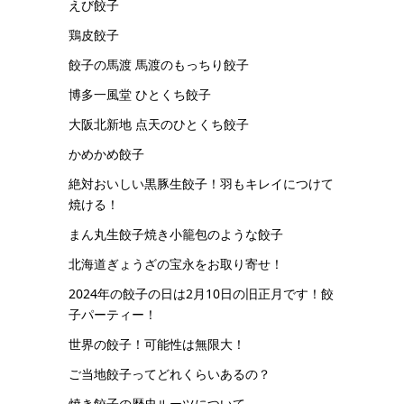
えび餃子
鶏皮餃子
餃子の馬渡 馬渡のもっちり餃子
博多一風堂 ひとくち餃子
大阪北新地 点天のひとくち餃子
かめかめ餃子
絶対おいしい黒豚生餃子！羽もキレイにつけて
焼ける！
まん丸生餃子焼き小籠包のような餃子
北海道ぎょうざの宝永をお取り寄せ！
2024年の餃子の日は2月10日の旧正月です！餃
子パーティー！
世界の餃子！可能性は無限大！
ご当地餃子ってどれくらいあるの？
焼き餃子の歴史ルーツについて