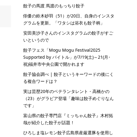
餃子の馬渡 馬渡のもっちり餃子
俳優の鈴木砂羽（51）が20日、自身のインスタ
グラムを更新。「ワタシは浴衣も餃子柄」
安田美沙子さんのインスタグラムの餃子がすご
いというので
餃子フェス「Mogu Mogu Festival2025
Supported by バイトル」が7/19(土)～21(月･
祝)福井市中央公園で開かれます
餃子協会調べ | 餃子というキーワードの後にく
る複合ワードは？
実は芸歴20年のベテランタレント・高橋かの
（23）がグラビア登場「趣味は餃子めぐりなん
です」
富山県の餃子専門店『ミッちゃん餃子』木村拓
哉が紹介した餃子が話題！
ひろしま塩レモン餃子広島県産厳選豚を使用し