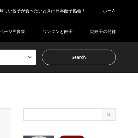
ホーム
味しい餃子が食べたいときは日本餃子協会！
ページ画像集
ワンタンと餃子
焼餃子の発祥
s/gensen_tcd050 2/breadcrumb.php
on line
94