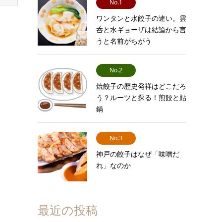
No.1
ワンタンと水餃子の違い。雲
呑と水ギョーザは結論から言
うと名前がちがう
No.2
焼餃子の歴史発祥はどこだろ
う？ルーツと探る！煎餃と貼
鍋
No.3
神戸の餃子はなぜ「味噌だ
れ」なのか
最近の投稿