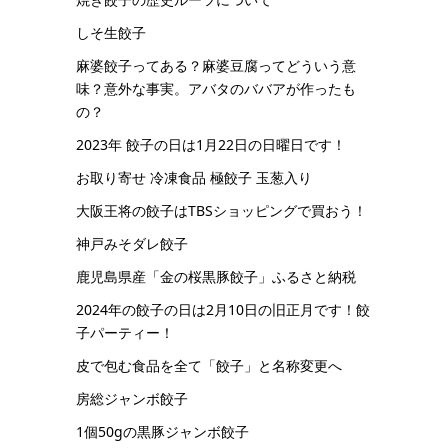
しそ生餃子
麻婆餃子ってある？麻婆豆腐ってどういう意
味？意外な事実。アバタのババアが作ったも
の？
2023年 餃子の日は1月22日の日曜日です！
お取り寄せ 冷凍食品 極餃子 玉葱入り
大阪王将の餃子はTBSショッピングで買おう！
神戸みそダレ餃子
鹿児島県産「金の桜黒豚餃子」ふるさと納税
2024年の餃子の日は2月10日の旧正月です！餃
子パーティー！
皮で包む食品を全て「餃子」と名称変更へ
房総ジャンボ餃子
1個50gの黒豚ジャンボ餃子