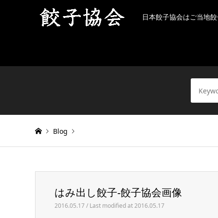
日本餃子協会はご当地餃
Blog
Warning
: Invalid argument supplied for foreach() in
/h
はみ出し餃子-餃子協会画像
はみ出し餃子-餃子協会画像
2016.05.17 / Last modified at 2016.05.17