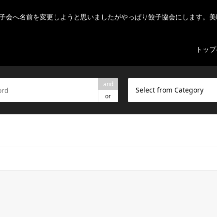
子会へ名前を変更しようと思いましたがやっぱり餃子協会にします。美
トップ
and
Select from Category
or
ome/r7082523/public_html/nihon-gyouza.org/wp-content/theme