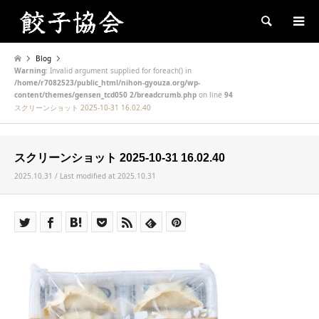
Search
Blog
Warning
: Invalid argument supplied for foreach() in
/home/r7082523/public_html/nihon-gyouza.org/wp-
content/themes/gensen_tcd050 2/breadcrumb.php
on line
94
スクリーンショット 2025-10-31 16.02.40
スクリーンショット 2025-10-31 16.02.40
2025.10.31 / Last modified at 2025.10.31