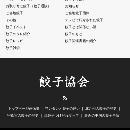
お取り寄せ餃子（餃子通販）
お知らせ
ご当地餃子
ご当地餃子団体
その他
テレビで紹介された餃子
餃子イベント
餃子とは関係ない話
餃子のタレ紹介
餃子のもと
餃子レシピ
餃子関連書籍の紹介
餃子雑学
RSS
トップページ画像集
ワンタンと餃子の違い
北九州の餃子の歴史
宇都宮の餃子の歴史
焼餃子つけだれマップ
最近の中国の餃子事情