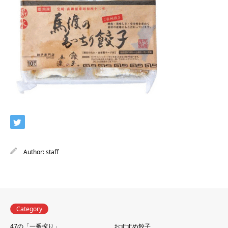
Author:
staff
Category
47の「一番搾り」
おすすめ餃子